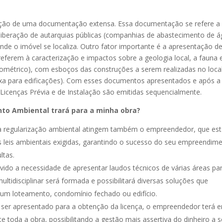
ntação de uma documentação extensa. Essa documentação se refere a
liberação de autarquias públicas (companhias de abastecimento de 
 onde o imóvel se localiza. Outro fator importante é a apresentação d
referem à caracterização e impactos sobre a geologia local, a fauna 
geométrico), com esboços das construções a serem realizadas no loca
aixa para edificações). Com esses documentos apresentados e após a
Licenças Prévia e de Instalação são emitidas sequencialmente.
nto Ambiental trará para a minha obra?
a regularização ambiental atingem também o empreendedor, que est
 leis ambientais exigidas, garantindo o sucesso do seu empreendim
ltas.
vido a necessidade de apresentar laudos técnicos de várias áreas pa
ltidisciplinar será formada e possibilitará diversas soluções que
 um loteamento, condomínio fechado ou edifício.
ser apresentado para a obtenção da licença, o empreendedor terá 
 toda a obra, possibilitando a gestão mais assertiva do dinheiro a s