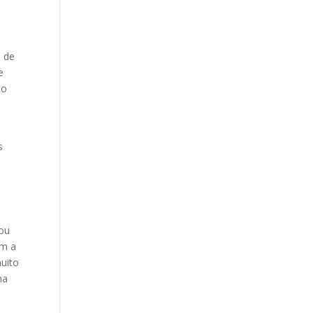
o de
e
to
s
 ou
om a
uito
na