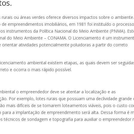
tos.
rurais ou áreas verdes oferece diversos impactos sobre o ambiente.
o de empreendimentos imobiliários, em 1981 foi instituído o process
os instrumentos da Política Nacional do Meio Ambiente (PNMA). Est
onal do Meio Ambiente – CONAMA. O Licenciamento é um instrumen
e orientar atividades potencialmente poluidoras a partir do correto
 licenciamento ambiental existem etapas, as quais devem ser seguida
reto e ocorra o mais rápido possível.
mbiental o empreendedor deve se atentar a localização e as
cação. Por exemplo, lotes rurais que possuam uma declividade grande
 mais difíceis de se tornarem loteamentos viáveis, pois o custo c
pto para a implantação de empreendimento será alta. Dessa forma é m
os técnicos de sondagem e topografia para auxiliar o empreendedor 