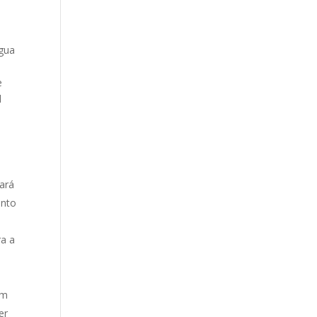
água
e
e
l
ará
ento
ra a
em
er