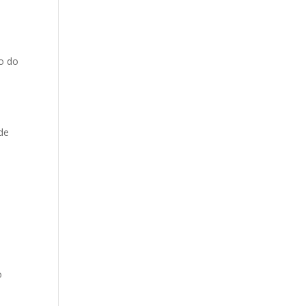
o do
de
o