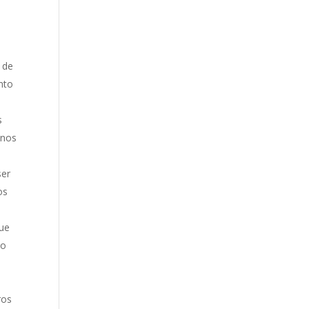
 de
nto
s
enos
ser
os
ue
 o
ros