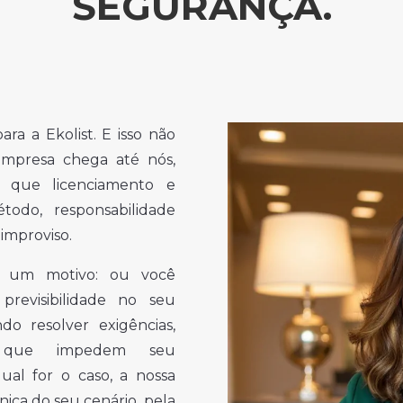
SEGURANÇA.
ra a Ekolist. E isso não
mpresa chega até nós,
 que licenciamento e
todo, responsabilidade
improviso.
te um motivo: ou você
revisibilidade no seu
do resolver exigências,
as que impedem seu
al for o caso, a nossa
ica do seu cenário, pela