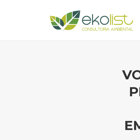
VO
P
E