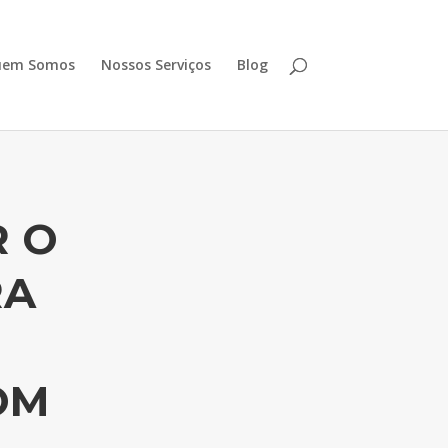
uem Somos
Nossos Serviços
Blog
R O
RA
OM